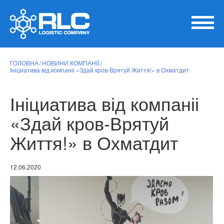
ГОЛОВНА
НОВИНИ КОМПАНІЇ
Ініциатива від компаніі «Здай кров-Врятуй Життя!» в Охматдит
Ініциатива від компаніі
«Здай кров-Врятуй
Життя!» в Охматдит
12.06.2020