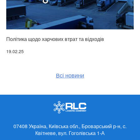
Політика щодо харчових втрат та відходів
Т
Детальніше
19.02.25
3
Всі новини
07408 Україна, Київська обл., Броварський р-н,
c.
Квітневe, вул. Гоголівська 1-А