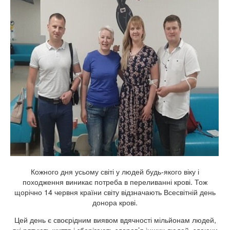
Кожного дня усьому світі у людей будь-якого віку і
походження виникає потреба в переливанні крові. Тож
щорічно 14 червня країни світу відзначають Всесвітній день
донора крові.
Цей день є своєрідним виявом вдячності мільйонам людей,
які рятують життя і зберігають здоров’я інших людей, здаючи