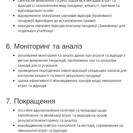
своєчасне виявлення та реєстрація всіх випадків втрат та
відходів із зазначенням виду продукції, кількості, причини та
відповідальної особи
відокремлене зберігання харчових відходів (бракованої
продукції) відповідно до встановлених правил
передача харчових відходів власнику продукції (Замовнику) для
подальшої утилізації
6. Моніторинг та аналіз
регулярний моніторинг та аналіз даних про втрати та відходи з
метою виявлення тенденцій, проблемних зон та розробки
заходів для їх усунення
проведення періодичних інвентаризацій складських запасів для
контролю кількості та якості (візуально) продукції
оцінка ефективності впроваджених заходів щодо зменшення
втрат та відходів
7. Покращення
постійне вдосконалення політики та процедур щодо
запобігання та мінімізації втрат та відходів на основі
результатів моніторингу та аналізу
впровадження новітніх технологій та методів, спрямованих на
зменшення втрат та відходів