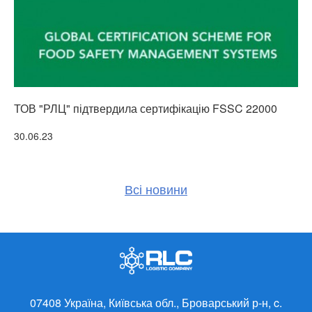
ТОВ "РЛЦ" підтвердила сертифікацію FSSC 22000
Ш
Детальніше
30.06.23
0
Всі новини
07408 Україна, Київська обл., Броварський р-н,
c.