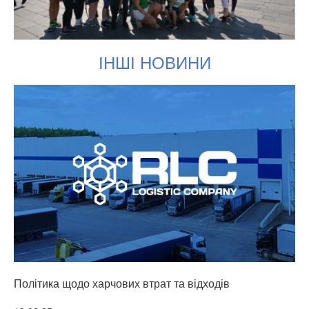
ІНШІ НОВИНИ
Політика щодо харчових втрат та відходів
Т
Детальніше