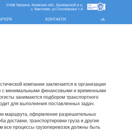
07408 Украина, Киевская обл., Броварской р-н,
c. Квитневе, ул.Гоголевская 1-А
АР'ЄРА
КОНТАКТИ
uk
стической компании заключается в организации
ов с минимальными финансовыми и временными
огисты занимаются подбором транспортного
ходит для выполнения поставленных задач.
нии маршрута, оформление разрешительных
ба доставки, транспортировки груза и другие
м все процессы грузоперевозок должны быть