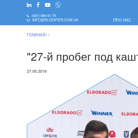
(067) 690-51-75
ПРО НАС
INFO@RLCENTER.COM.UA
ГЛАВНАЯ
"27-й пробег под каш
27.05.2019