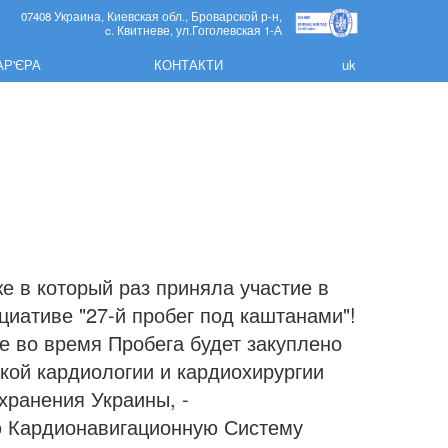
07408 Украина, Киевская обл., Броварской р-н,
c. Квитневе, ул.Гоголевская 1-А
АР'ЄРА
КОНТАКТИ
uk
е в который раз приняла участие в
циативе "27-й пробег под каштанами"!
е во время Пробега будет закуплено
кой кардиологии и кардиохирургии
хранения Украины, -
 Кардионавигационную Систему